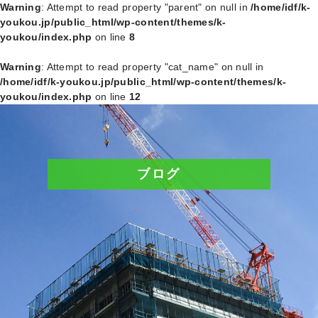
Warning
: Attempt to read property "parent" on null in
/home/idf/k-
youkou.jp/public_html/wp-content/themes/k-
youkou/index.php
on line
8
Warning
: Attempt to read property "cat_name" on null in
/home/idf/k-youkou.jp/public_html/wp-content/themes/k-
youkou/index.php
on line
12
ブログ