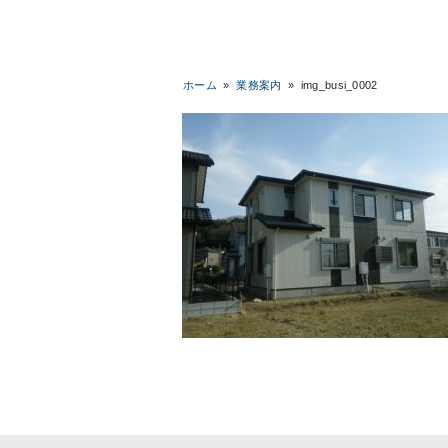
ホーム
»
業務案内
»
img_busi_0002