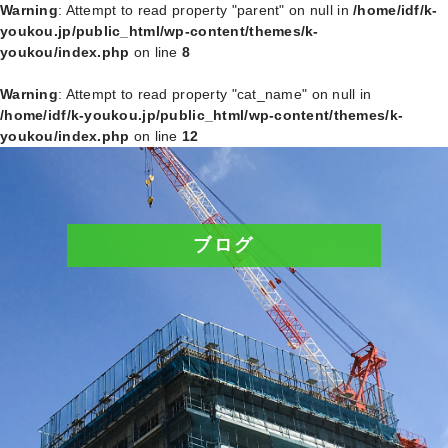
Warning
: Attempt to read property "parent" on null in
/home/idf/k-
youkou.jp/public_html/wp-content/themes/k-
youkou/index.php
on line
8
Warning
: Attempt to read property "cat_name" on null in
/home/idf/k-youkou.jp/public_html/wp-content/themes/k-
youkou/index.php
on line
12
ブログ