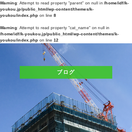
Warning
: Attempt to read property "parent" on null in
/home/idf/k-
youkou.jp/public_html/wp-content/themes/k-
youkou/index.php
on line
8
Warning
: Attempt to read property "cat_name" on null in
/home/idf/k-youkou.jp/public_html/wp-content/themes/k-
youkou/index.php
on line
12
ブログ